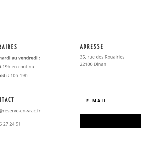
ADRESSE
RAIRES
35, rue des Rouairies
ardi au vendredi :
22100 Dinan
-19h en continu
di :
10h-19h
NTACT
@reserve-en-vrac.fr
6 27 24 51