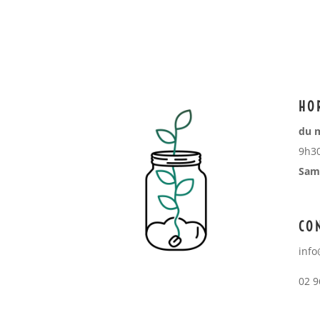
HO
du m
9h30
Same
CO
info
02 9