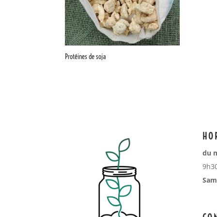
Protéines de soja
HO
du m
9h30
Same