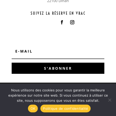
22100 Dinan
SUIVEZ LA RÉSERVE EN VRAC
S'ABONNER
Nous utilisons des cookies pour vous garantir la meilleure
@copyright 2023 La réserve en vrac – Design
My
expérience sur notre site web. Si vous continuez à utiliser ce
Press Web
–
Mentions légales & Politique de
site, nous supposerons que vous en êtes satisfait.
confidentialité
OK
Politique de confidentialité