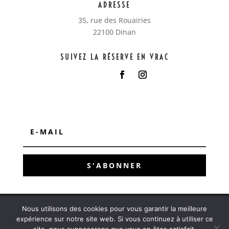
ADRESSE
35, rue des Rouairies
22100 Dinan
SUIVEZ LA RÉSERVE EN VRAC
S'ABONNER
Nous utilisons des cookies pour vous garantir la meilleure
@copyright 2023 La réserve en vrac – Design
My
expérience sur notre site web. Si vous continuez à utiliser ce
Press Web
–
Mentions légales & Politique de