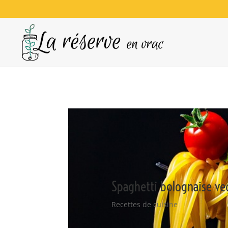
Spaghetti bolognaise ve
Recettes de cuisine